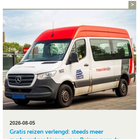
Se
>
Pa
Co
Pe
en
me
2026-08-05
Gratis reizen verlengd: steeds meer