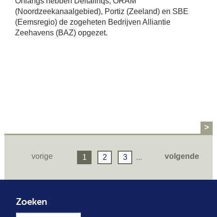
Onlangs hebben Deltalinqs, ORAM
(Noordzeekanaalgebied), Portiz (Zeeland) en SBE
(Eemsregio) de zogeheten Bedrijven Alliantie
Zeehavens (BAZ) opgezet.
>
vorige
volgende
1
2
3
...
Zoeken