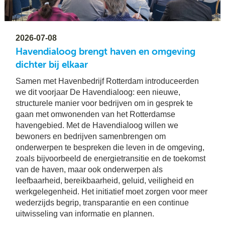
Bu
Thema's
le
Th
V
On
T
V
In
2026-07-08
Deltalinqs Climate Program
&
De
Li
Havendialoog brengt haven en omgeving
Be
Cl
wo
Pr
dichter bij elkaar
T
Mi
Over Deltalinqs
&
Ve
Samen met Havenbedrijf Rotterdam introduceerden
Ov
Du
En
De
we dit voorjaar De Havendialoog: een nieuwe,
On
20
structurele manier voor bedrijven om in gesprek te
Ov
&
N
on
Ar
gaan met omwonenden van het Rotterdamse
En
havengebied. Met de Havendialoog willen we
Ab
Pr
Ta
us
&
bewoners en bedrijven samenbrengen om
Ar
onderwerpen te bespreken die leven in de omgeving,
Me
We
zoals bijvoorbeeld de energietransitie en de toekomst
Be
&
van de haven, maar ook onderwerpen als
Cr
Va
leefbaarheid, bereikbaarheid, geluid, veiligheid en
Ov
werkgelegenheid. Het initiatief moet zorgen voor meer
wederzijds begrip, transparantie en een continue
De
Tr
uitwisseling van informatie en plannen.
&