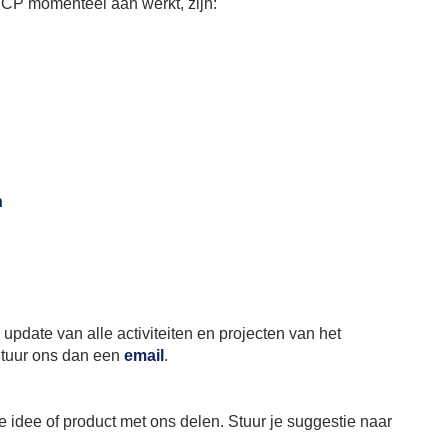
DCP momenteel aan werkt, zijn:
n
pdate van alle activiteiten en projecten van het
Stuur ons dan een
email
.
e idee of product met ons delen. Stuur je suggestie naar