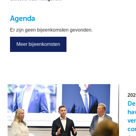
Agenda
Er zijn geen bijeenkomsten gevonden.
Meer bijeenkomsten
202
De
ha
ve
co