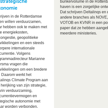
 strategische
bunkervolume in de Rotter
haven is een zorgelijke ontw
tonomie
Dat schrijven Deltalinqs en 
rijven in de Rotterdamse
andere branches als NOVE
en willen verduurzamen,
VOTOB en KVNR in een pos
r hebben ook te maken met
paper dat ze hebben aang
e energiekosten,
meerdere ministeries.
congestie, geopolitieke
wikkelingen en een steeds
erpere internationale
currentie. Volgens
grammadirecteur Marianne
rsma vragen die
wikkelingen om een bredere
k. Daarom werkt het
talinqs Climate Program aan
herijking van zijn strategie,
rin verduurzaming,
currentievermogen en
ategische autonomie met
aar worden verbonden.