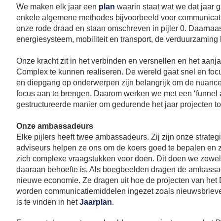
We maken elk jaar een
plan
waarin staat wat we dat jaar ga
enkele algemene methodes bijvoorbeeld voor communicat
onze rode draad en staan omschreven in pijler 0. Daarnaast
energiesysteem, mobiliteit en transport, de verduurzaming b
Onze kracht zit in het verbinden en versnellen en het aan
Complex te kunnen realiseren. De wereld gaat snel en focu
en diepgang op onderwerpen zijn belangrijk om de nuances
focus aan te brengen. Daarom werken we met een ‘funnel
gestructureerde manier om gedurende het jaar projecten toe
Onze ambassadeurs
Elke pijlers heeft twee ambassadeurs. Zij zijn onze strate
adviseurs helpen ze ons om de koers goed te bepalen en 
zich complexe vraagstukken voor doen. Dit doen we zowel 
daaraan behoefte is. Als boegbeelden dragen de ambassa
nieuwe economie. Ze dragen uit hoe de projecten van het D
worden communicatiemiddelen ingezet zoals nieuwsbriev
is te vinden in het
Jaarplan
.