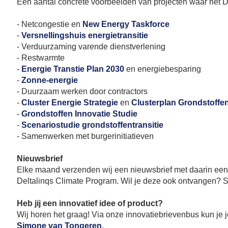
Een aantal concrete voorbeelden van projecten waar het 
- Netcongestie en
New Energy Taskforce
-
Versnellingshuis energietransitie
- Verduurzaming varende dienstverlening
- Restwarmte
-
Energie Transtie Plan 2030
en energiebesparing
-
Zonne-energie
- Duurzaam werken door contractors
-
Cluster Energie Strategie
en
Clusterplan Grondstoffe
-
Grondstoffen Innovatie Studie
-
Scenariostudie grondstoffentransitie
- Samenwerken met burgerinitiatieven
Nieuwsbrief
Elke maand verzenden wij een nieuwsbrief met daarin een u
Deltalinqs Climate Program. Wil je deze ook ontvangen? 
Heb jij een innovatief idee of product?
Wij horen het graag! Via onze innovatiebrievenbus kun je j
Simone van Tongeren
.