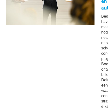
én
au
Bed
hav
maa
hog
net
ont
sch
con
pro
Boe
ont
bli
Del
een 
waa
con
str
elk