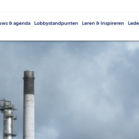
uws & agenda
Lobbystandpunten
Leren & Inspireren
Led
Nieuws
Netwerkevents
Led
Agenda
Buit
Publicaties
V
VRT
Lid 