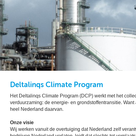
Deltalinqs Climate Program
Het Deltalinqs Climate Program (DCP) werkt met het colle
verduurzaming: de energie- en grondstoffentransitie. Want a
heel Nederland daarvan.
Onze visie
Wij werken vanuit de overtuiging dat Nederland zelf verantw
bedrijven Nederland verlaten, leidt dat slechts tot verplaa