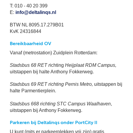
Bu
Thema's
le
Th
T: 010 - 40 20 399
E:
info@deltalinqs.nl
V
On
T
V
In
Deltalinqs Climate Program
BTW NL 8095.17.279B01
&
De
Li
KvK 24316844
Be
Cl
wo
Pr
T
Mi
Bereikbaarheid OV
Over Deltalinqs
&
Ve
Ov
Du
Vanaf (metrostation) Zuidplein Rotterdam:
En
De
On
20
Ov
&
Stadsbus 68 RET r
ichting
Heijplaat RDM Campus,
N
on
Ar
En
uitstappen bij halte Anthony Fokkerweg.
Ab
Pr
Ta
us
&
Stadsbus 69 RET richting Pernis Metro,
uitstappen bij
Ar
Me
halte Parmentierplein.
We
Be
&
Cr
Stadsbus 668 richting STC Campus Waalhaven
,
Va
uitstappen bij Anthony Fokkerweg.
Ov
De
Parkeren bij Deltalinqs onder PortCity II
Tr
&
U kunt (mits er parkeerplekken vrij zijn) gratis