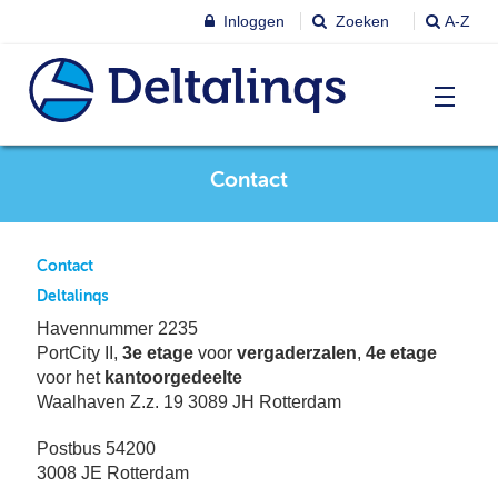
Inloggen
Zoeken
A-Z
T
Contact
Nieuws & agenda
Ni
&
ag
Lobbystandpunten
Ni
Contact
Ag
Deltalinqs
T
Pu
Havennummer 2235
Leren & Inspireren
PortCity II,
3e etage
voor
vergaderzalen
,
4e etage
Le
&
voor het
kantoorgedeelte
In
Waalhaven Z.z. 19 3089 JH Rotterdam
T
Leden
Ne
Le
Postbus 54200
Le
3008 JE Rotterdam
T