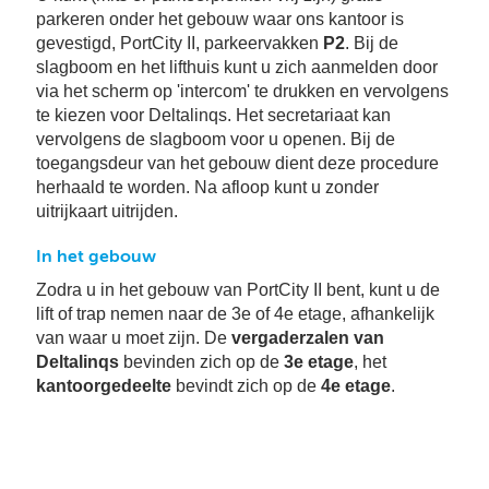
Se
parkeren onder het gebouw waar ons kantoor is
Pa
gevestigd, PortCity II, parkeervakken
P2
. Bij de
slagboom en het lifthuis kunt u zich aanmelden door
Co
via het scherm op 'intercom' te drukken en vervolgens
Pe
te kiezen voor Deltalinqs. Het secretariaat kan
en
me
vervolgens de slagboom voor u openen. Bij de
toegangsdeur van het gebouw dient deze procedure
herhaald te worden. Na afloop kunt u zonder
uitrijkaart uitrijden.
In het gebouw
Zodra u in het gebouw van PortCity II bent, kunt u de
lift of trap nemen naar de 3e of 4e etage, afhankelijk
van waar u moet zijn. De
vergaderzalen van
Deltalinqs
bevinden zich op de
3e etage
, het
kantoorgedeelte
bevindt zich op de
4e etage
.