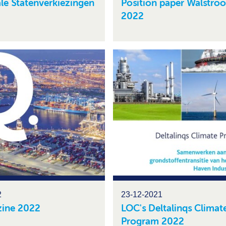
ale Statenverkiezingen
Position paper Walstro
2022
2
23-12-2021
ine 2022
LOC's Deltalinqs Climat
Program 2022