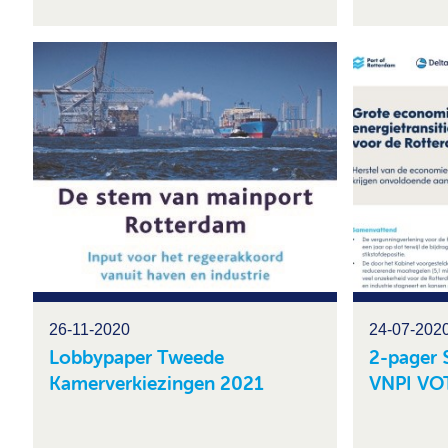
26-11-2020
24-07-202
Lobbypaper Tweede
2-pager 
Kamerverkiezingen 2021
VNPI VO