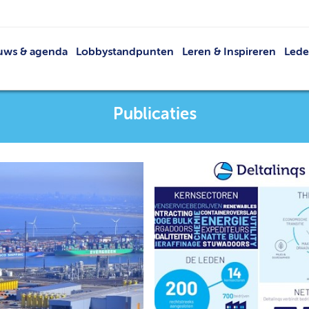
uws & agenda
Lobbystandpunten
Leren & Inspireren
Led
Nieuws
Netwerkevents
Led
Agenda
Buit
Publicaties
Publicaties
V
VRT
Lid 