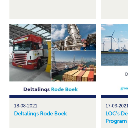
18-08-2021
17-03-202
Deltalinqs Rode Boek
LOC's Del
Program