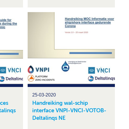
25-03-2020
aces
Handreiking wal-schip
alinqs
interface VNPI-VNCI-VOTOB-
Deltalinqs NE