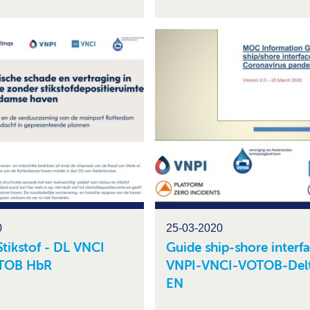
0
25-03-2020
Stikstof - DL VNCI
Guide ship-shore interf
TOB HbR
VNPI-VNCI-VOTOB-Delt
EN