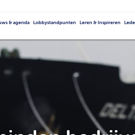
uws & agenda
Lobbystandpunten
Leren & Inspireren
Led
Nieuws
Netwerkevents
Led
Agenda
Buit
Publicaties
V
VRT
Lid 