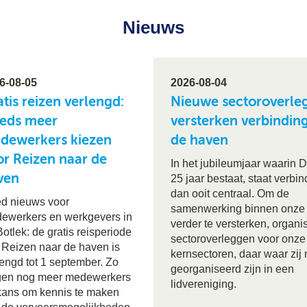
Nieuws
6-08-05
2026-08-04
tis reizen verlengd:
Nieuwe sectoroverle
eeds meer
versterken verbindin
dewerkers kiezen
de haven
or Reizen naar de
In het jubileumjaar waarin D
ven
25 jaar bestaat, staat verbi
dan ooit centraal. Om de
d nieuws voor
samenwerking binnen onze
ewerkers en werkgevers in
verder te versterken, organ
otlek: de gratis reisperiode
sectoroverleggen voor onze
 Reizen naar de haven is
kernsectoren, daar waar zij 
lengd tot 1 september. Zo
georganiseerd zijn in een
jgen nog meer medewerkers
lidvereniging.
kans om kennis te maken