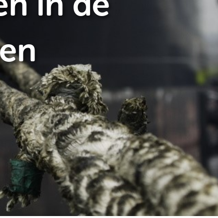
en in de
ven