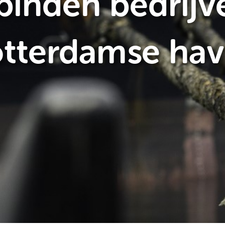
binden bedrijv
tterdamse ha