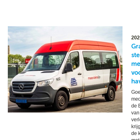
202
Gra
st
me
vo
ha
Goe
med
de B
van
ver
kri
de 