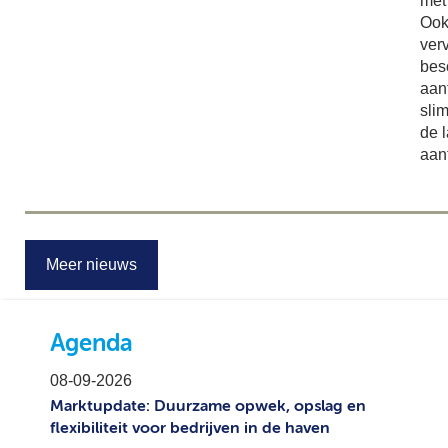
met
Ook
ver
bes
aant
sli
de 
aant
Meer nieuws
Agenda
08-09-2026
Marktupdate: Duurzame opwek, opslag en
flexibiliteit voor bedrijven in de haven