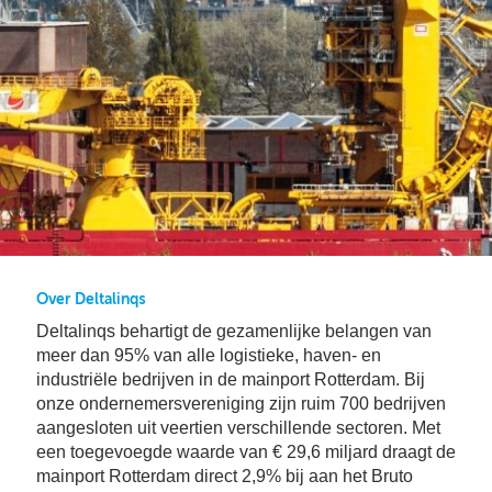
Bu
Thema's
le
Th
V
On
T
V
In
Deltalinqs Climate Program
&
De
Li
Be
Cl
wo
Pr
T
Mi
Over Deltalinqs
&
Ve
Ov
Du
En
De
On
20
Ov
&
N
on
Ar
En
Ab
Pr
Ta
us
&
Over Deltalinqs
Ar
Me
Deltalinqs behartigt de gezamenlijke belangen van
We
Be
meer dan 95% van alle logistieke, haven- en
&
industriële bedrijven in de mainport Rotterdam. Bij
Cr
Va
onze ondernemersvereniging zijn ruim 700 bedrijven
Ov
aangesloten uit veertien verschillende sectoren. Met
De
een toegevoegde waarde van € 29,6 miljard draagt de
Tr
mainport Rotterdam direct 2,9% bij aan het Bruto
&