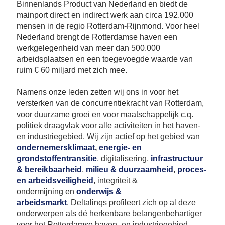
Se
Binnenlands Product van Nederland en biedt de
mainport direct en indirect werk aan circa 192.000
Pa
mensen in de regio Rotterdam-Rijnmond. Voor heel
Co
Nederland brengt de Rotterdamse haven een
Pe
werkgelegenheid van meer dan 500.000
en
arbeidsplaatsen en een toegevoegde waarde van
me
ruim € 60 miljard met zich mee.
Namens onze leden zetten wij ons in voor het
versterken van de concurrentiekracht van Rotterdam,
voor duurzame groei en voor maatschappelijk c.q.
politiek draagvlak voor alle activiteiten in het haven-
en industriegebied. Wij zijn actief op het gebied van
ondernemersklimaat
,
energie- en
grondstoffentransitie
, digitalisering,
infrastructuur
& bereikbaarheid
,
milieu & duurzaamheid
,
proces-
en arbeidsveiligheid
, integriteit &
ondermijning en
onderwijs &
arbeidsmarkt
. Deltalinqs profileert zich op al deze
onderwerpen als dé herkenbare belangenbehartiger
voor het Rotterdamse haven- en industriegebied.