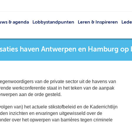
uws & agenda
Lobbystandpunten
Leren & Inspireren
Led
Nieuws
Netwerkevents
Led
Agenda
Buit
aties haven Antwerpen en Hamburg op 
Publicaties
V
VRT
Lid 
rtegenwoordigers van de private sector uit de havens van
ende werkconferentie staat in het teken van de aanpak
rwerpen aan de orde gesteld.
gen van) het actuele stikstofbeleid en de Kaderrichtlijn
den inzichten en ervaringen uitgewisseld over de
onder over het opwerpen van barrières tegen criminele