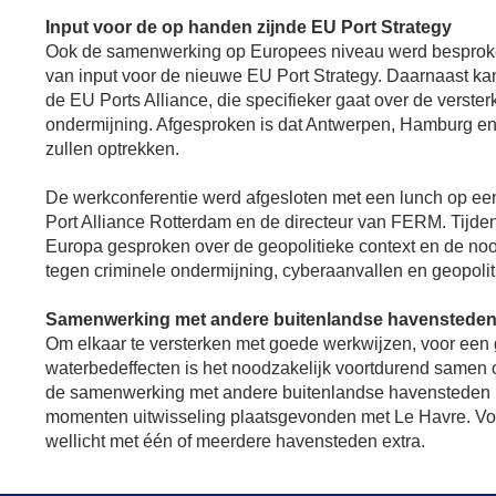
Input voor de op handen zijnde EU Port Strategy
Ook de samenwerking op Europees niveau werd besproken.
van input voor de nieuwe EU Port Strategy. Daarnaast k
de EU Ports Alliance, die specifieker gaat over de verst
ondermijning. Afgesproken is dat Antwerpen, Hamburg en
zullen optrekken.
De werkconferentie werd afgesloten met een lunch op een b
Port Alliance Rotterdam en de directeur van FERM. Tijden
Europa gesproken over de geopolitieke context en de no
tegen criminele ondermijning, cyberaanvallen en geopolit
Samenwerking met andere buitenlandse havenstede
Om elkaar te versterken met goede werkwijzen, voor een 
waterbedeffecten is het noodzakelijk voortdurend samen o
de samenwerking met andere buitenlandse havensteden nie
momenten uitwisseling plaatsgevonden met Le Havre. Volg
wellicht met één of meerdere havensteden extra.