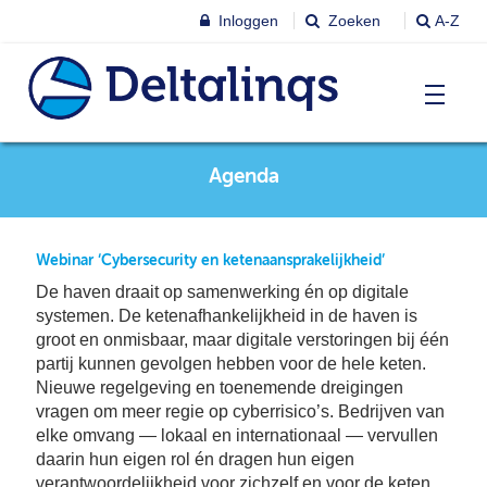
Inloggen
Zoeken
A-Z
T
Agenda
Nieuws & agenda
Ni
&
ag
Lobbystandpunten
Ni
Webinar ‘Cybersecurity en ketenaansprakelijkheid’
Ag
De haven draait op samenwerking én op digitale
T
systemen. De ketenafhankelijkheid in de haven is
Pu
Leren & Inspireren
groot en onmisbaar, maar digitale verstoringen bij één
Le
partij kunnen gevolgen hebben voor de hele keten.
&
In
Nieuwe regelgeving en toenemende dreigingen
T
vragen om meer regie op cyberrisico’s. Bedrijven van
Leden
Ne
Le
elke omvang — lokaal en internationaal — vervullen
Le
daarin hun eigen rol én dragen hun eigen
T
verantwoordelijkheid voor zichzelf en voor de keten.