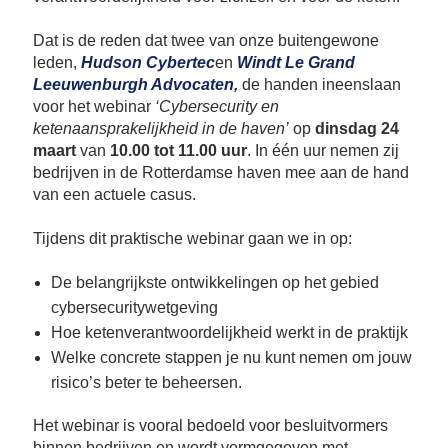
Bu
Thema's
le
Th
Dat is de reden dat twee van onze buitengewone
V
On
T
leden,
Hudson Cybertec
en
Windt Le Grand
V
In
Deltalinqs Climate Program
Leeuwenburgh Advocaten
,
de handen ineenslaan
&
De
Li
Be
Cl
voor het webinar
‘Cybersecurity en
wo
Pr
ketenaansprakelijkheid in de haven’
op
dinsdag 24
T
Mi
Over Deltalinqs
&
Ve
maart
van
10.00 tot 11.00 uur
. In één uur nemen zij
Ov
Du
bedrijven in de Rotterdamse haven mee aan de hand
En
De
On
20
van een actuele casus.
Ov
&
N
on
Ar
En
Tijdens dit praktische webinar gaan we in op:
Ab
Pr
Ta
us
&
De belangrijkste ontwikkelingen op het gebied
Ar
Me
cybersecuritywetgeving
We
Be
&
Hoe ketenverantwoordelijkheid werkt in de praktijk
Cr
Va
Welke concrete stappen je nu kunt nemen om jouw
Ov
risico’s beter te beheersen.
De
Tr
Het webinar is vooral bedoeld voor besluitvormers
&
binnen bedrijven en wordt vormgegeven met