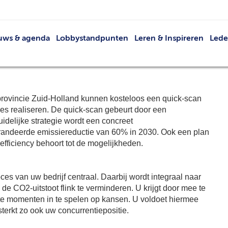
uws & agenda
Lobbystandpunten
Leren & Inspireren
Led
Nieuws
Netwerkevents
Led
Agenda
Buit
Publicaties
V
 provincie Zuid-Holland kunnen kosteloos een quick-scan
VRT
ies realiseren. De quick-scan gebeurt door een
delijke strategie wordt een concreet
Lid 
randeerde emissiereductie van 60% in 2030. Ook een plan
-efficiency behoort tot de mogelijkheden.
ces van uw bedrijf centraal. Daarbij wordt integraal naar
e CO2-uitstoot flink te verminderen. U krijgt door mee te
te momenten in te spelen op kansen. U voldoet hiermee
terkt zo ook uw concurrentiepositie.