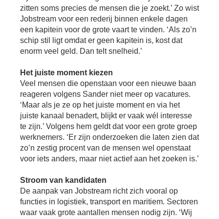
Se
zitten soms precies de mensen die je zoekt.’ Zo wist
Pa
Jobstream voor een rederij binnen enkele dagen
een kapitein voor de grote vaart te vinden. ‘Als zo’n
Co
schip stil ligt omdat er geen kapitein is, kost dat
Pe
enorm veel geld. Dan telt snelheid.’
en
me
Het juiste moment kiezen
Veel mensen die openstaan voor een nieuwe baan
reageren volgens Sander niet meer op vacatures.
‘Maar als je ze op het juiste moment en via het
juiste kanaal benadert, blijkt er vaak wél interesse
te zijn.’ Volgens hem geldt dat voor een grote groep
werknemers. ‘Er zijn onderzoeken die laten zien dat
zo’n zestig procent van de mensen wel openstaat
voor iets anders, maar niet actief aan het zoeken is.’
Stroom van kandidaten
De aanpak van Jobstream richt zich vooral op
functies in logistiek, transport en maritiem. Sectoren
waar vaak grote aantallen mensen nodig zijn. ‘Wij