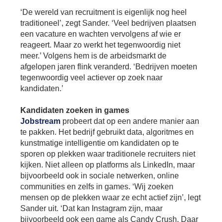
Bu
Thema's
le
Th
‘De wereld van recruitment is eigenlijk nog heel
traditioneel’, zegt Sander. ‘Veel bedrijven plaatsen
V
On
T
een vacature en wachten vervolgens af wie er
V
In
Deltalinqs Climate Program
reageert. Maar zo werkt het tegenwoordig niet
&
De
Li
Be
Cl
meer.’ Volgens hem is de arbeidsmarkt de
wo
Pr
T
afgelopen jaren flink veranderd. ‘Bedrijven moeten
Mi
Over Deltalinqs
&
Ve
tegenwoordig veel actiever op zoek naar
Ov
Du
kandidaten.’
En
De
On
20
Ov
&
Kandidaten zoeken in games
N
on
Ar
En
Jobstream
probeert dat op een andere manier aan
Ab
Pr
Ta
te pakken. Het bedrijf gebruikt data, algoritmes en
us
&
Ar
kunstmatige intelligentie om kandidaten op te
Me
sporen op plekken waar traditionele recruiters niet
We
Be
&
kijken. Niet alleen op platforms als LinkedIn, maar
Cr
Va
bijvoorbeeld ook in sociale netwerken, online
communities en zelfs in games. ‘Wij zoeken
Ov
mensen op de plekken waar ze echt actief zijn’, legt
De
Sander uit. ‘Dat kan Instagram zijn, maar
Tr
&
bijvoorbeeld ook een game als Candy Crush. Daar