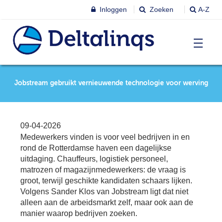
Inloggen
Zoeken
A-Z
T
Nieuws & agenda
Jobstream gebruikt vernieuwende technologie voor werving
Ni
&
ag
Lobbystandpunten
Ni
09-04-2026
Ag
Medewerkers vinden is voor veel bedrijven in en
T
Pu
rond de Rotterdamse haven een dagelijkse
Leren & Inspireren
uitdaging. Chauffeurs, logistiek personeel,
Le
&
matrozen of magazijnmedewerkers: de vraag is
In
T
groot, terwijl geschikte kandidaten schaars lijken.
Leden
Ne
Volgens Sander Klos van Jobstream ligt dat niet
Le
alleen aan de arbeidsmarkt zelf, maar ook aan de
Le
manier waarop bedrijven zoeken.
T