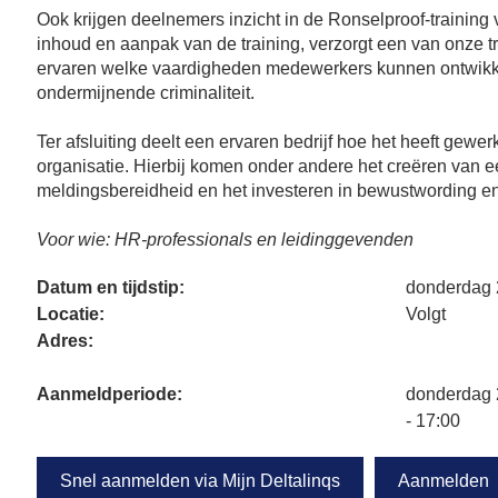
Ook krijgen deelnemers inzicht in de Ronselproof-training
inhoud en aanpak van de training, verzorgt een van onze 
ervaren welke vaardigheden medewerkers kunnen ontwikk
ondermijnende criminaliteit.
Ter afsluiting deelt een ervaren bedrijf hoe het heeft gew
organisatie. Hierbij komen onder andere het creëren van ee
meldingsbereidheid en het investeren in bewustwording e
Voor wie: HR-professionals en leidinggevenden
Datum en tijdstip:
donderdag 2
Locatie:
Volgt
Adres:
Aanmeldperiode:
donderdag 
- 17:00
Snel aanmelden via Mijn Deltalinqs
Aanmelden