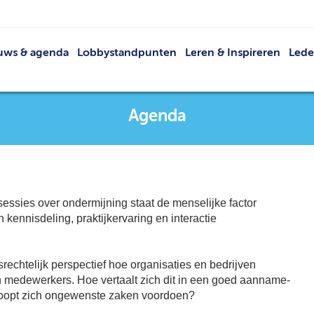
uws & agenda
Lobbystandpunten
Leren & Inspireren
Led
Nieuws
Netwerkevents
Led
Agenda
Buit
Agenda
Publicaties
V
VRT
Lid 
essies over ondermijning staat de menselijke factor
kennisdeling, praktijkervaring en interactie
rechtelijk perspectief hoe organisaties en bedrijven
medewerkers. Hoe vertaalt zich dit in een goed aanname-
erhoopt zich ongewenste zaken voordoen?