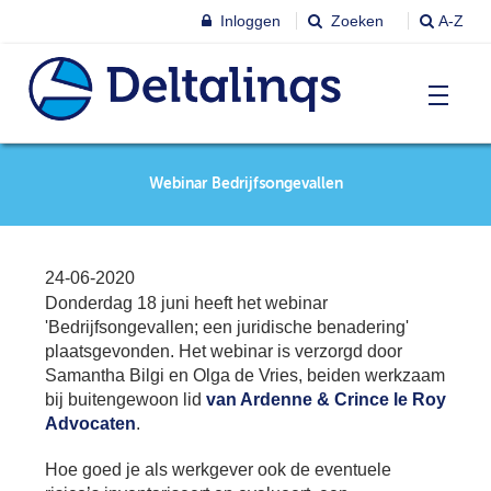
Inloggen
Zoeken
A-Z
T
Nieuws & agenda
Webinar Bedrijfsongevallen
Ni
&
ag
Lobbystandpunten
Ni
24-06-2020
Ag
Donderdag 18 juni heeft het webinar
T
Pu
'Bedrijfsongevallen; een juridische benadering'
Leren & Inspireren
plaatsgevonden. Het webinar is verzorgd door
Le
&
Samantha Bilgi en Olga de Vries, beiden werkzaam
In
T
bij buitengewoon lid
van Ardenne & Crince le Roy
Leden
Ne
Advocaten
.
Le
Le
Hoe goed je als werkgever ook de eventuele
T