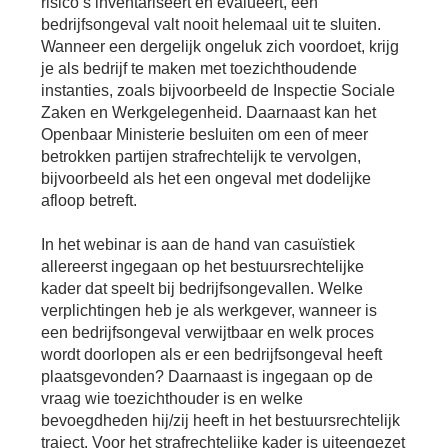
risico’s inventariseert en evalueert, een
Bu
Thema's
le
Th
bedrijfsongeval valt nooit helemaal uit te sluiten.
Wanneer een dergelijk ongeluk zich voordoet, krijg
V
On
T
je als bedrijf te maken met toezichthoudende
V
In
Deltalinqs Climate Program
instanties, zoals bijvoorbeeld de Inspectie Sociale
&
De
Li
Be
Cl
Zaken en Werkgelegenheid. Daarnaast kan het
wo
Pr
T
Openbaar Ministerie besluiten om een of meer
Mi
Over Deltalinqs
&
Ve
betrokken partijen strafrechtelijk te vervolgen,
Ov
Du
bijvoorbeeld als het een ongeval met dodelijke
En
De
On
20
afloop betreft.
Ov
&
N
on
Ar
En
In het webinar is aan de hand van casuïstiek
Ab
Pr
Ta
allereerst ingegaan op het bestuursrechtelijke
us
&
Ar
kader dat speelt bij bedrijfsongevallen. Welke
Me
verplichtingen heb je als werkgever, wanneer is
We
Be
&
een bedrijfsongeval verwijtbaar en welk proces
Cr
Va
wordt doorlopen als er een bedrijfsongeval heeft
plaatsgevonden? Daarnaast is ingegaan op de
Ov
vraag wie toezichthouder is en welke
De
bevoegdheden hij/zij heeft in het bestuursrechtelijk
Tr
&
traject. Voor het strafrechtelijke kader is uiteengezet