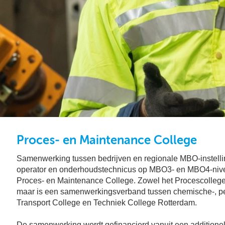
Proces- en Maintenance College
Samenwerking tussen bedrijven en regionale MBO-instelling
operator en onderhoudstechnicus op MBO3- en MBO4-nive
Proces- en Maintenance College. Zowel het Procescollege 
maar is een samenwerkingsverband tussen chemische-, pe
Transport College en Techniek College Rotterdam.
De samenwerking wordt gefinancierd vanuit een additionel