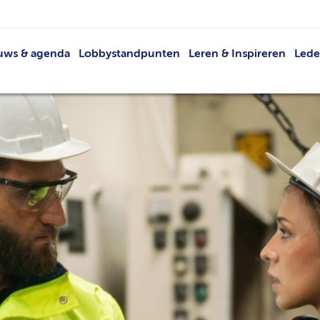
uws & agenda
Lobbystandpunten
Leren & Inspireren
Led
Nieuws
Netwerkevents
Led
Agenda
Buit
Publicaties
V
VRT
Lid 