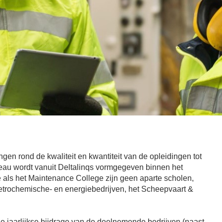
en rond de kwaliteit en kwantiteit van de opleidingen tot
au wordt vanuit Deltalinqs vormgegeven binnen het
als het Maintenance College zijn geen aparte scholen,
trochemische- en energiebedrijven, het Scheepvaart &
e jaarlijkse bijdrage van de deelnemende bedrijven (naast