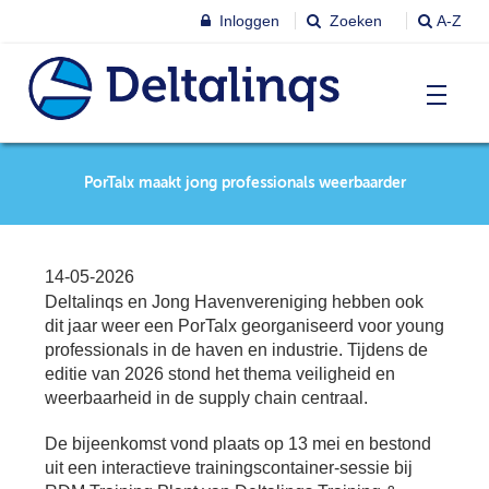
Inloggen
Zoeken
A-Z
T
Nieuws & agenda
PorTalx maakt jong professionals weerbaarder
Ni
&
ag
Lobbystandpunten
Ni
14-05-2026
Ag
Deltalinqs en Jong Havenvereniging hebben ook
T
Pu
dit jaar weer een PorTalx georganiseerd voor young
Leren & Inspireren
professionals in de haven en industrie. Tijdens de
Le
&
editie van 2026 stond het thema veiligheid en
In
T
weerbaarheid in de supply chain centraal.
Leden
Ne
Le
De bijeenkomst vond plaats op 13 mei en bestond
Le
uit een interactieve trainingscontainer-sessie bij
T