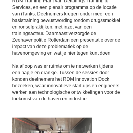
RDM Training Plant van Deltalinqs Training &
Bu
Thema's
le
Th
Services, en een plenair programma op de locatie
van iTanks. Deelnemers kregen onder meer een
V
On
T
basistraining bewustwording rondom drugssmokkel
V
In
Deltalinqs Climate Program
en ronselpraktijken, met inzet van een
&
De
Li
Be
Cl
trainingsacteur. Daarnaast verzorgde de
wo
Pr
T
Zeehavenpolitie Rotterdam een presentatie over de
Mi
Over Deltalinqs
&
Ve
impact van deze problematiek op de
Ov
Du
havenomgeving en wat je hier tegen kunt doen.
En
De
On
20
Ov
&
Na afloop was er ruimte om te netwerken tijdens
N
on
Ar
En
een hapje en drankje. Tussen de sessies door
Ab
Pr
Ta
konden deelnemers het RDM Innovation Dock
us
&
Ar
bezoeken, waar innovatieve start-ups en engineers
Me
werken aan technologische ontwikkelingen voor de
We
Be
&
toekomst van de haven en industrie.
Cr
Va
Ov
De
Tr
&