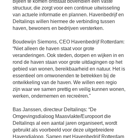
bijeen te komen ontstaat bovendien een vaste
Se
structuur, die zorgt voor een continue uitwisseling
Pa
van actuele informatie en plannen. Havenbedrijf en
Co
Deltalinqs willen hiermee de verbinding tussen
Pe
haven, bewoners en bedrijven versterken.
en
me
Boudewijn Siemons, CEO Havenbedrijf Rotterdam:
“Niet alleen de haven staat voor grote
veranderingen. Ook steden, dorpen en wijken in en
rond de haven staan voor grote uitdagingen op het
gebied van wonen, bereikbaarheid en natuur. Het is
essentieel om omwonenden te betrekken bij de
ontwikkeling van de haven. We willen een regio
zijn waar we samen prettig en veilig kunnen wonen,
werken, ondernemen en recreëren."
Bas Janssen, directeur Deltalinqs: “De
Omgevingsdialoog Maasvlakte/Europoort die
Deltalinqs al een aantal jaren organiseert, wordt
gebruikt als voorbeeld voor deze uitgebreidere
Havendialoog. Samen met Havenbedrijf Rotterdam