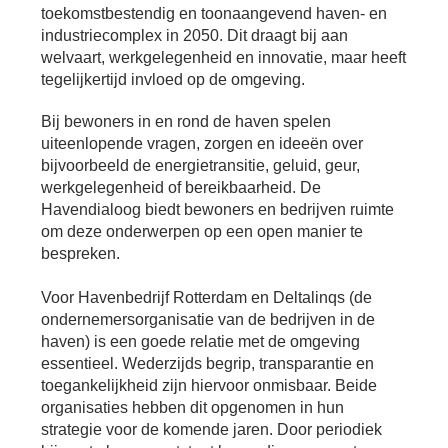
Bu
Thema's
toekomstbestendig en toonaangevend haven- en
le
Th
industriecomplex in 2050. Dit draagt bij aan
V
On
welvaart, werkgelegenheid en innovatie, maar heeft
T
V
In
Deltalinqs Climate Program
tegelijkertijd invloed op de omgeving.
&
De
Li
Be
Cl
wo
Bij bewoners in en rond de haven spelen
Pr
T
Mi
uiteenlopende vragen, zorgen en ideeën over
Over Deltalinqs
&
Ve
Ov
bijvoorbeeld de energietransitie, geluid, geur,
Du
En
De
werkgelegenheid of bereikbaarheid. De
On
20
Ov
Havendialoog biedt bewoners en bedrijven ruimte
&
N
on
Ar
om deze onderwerpen op een open manier te
En
Ab
bespreken.
Pr
Ta
us
&
Ar
Me
Voor Havenbedrijf Rotterdam en Deltalinqs (de
We
ondernemersorganisatie van de bedrijven in de
Be
&
haven) is een goede relatie met de omgeving
Cr
Va
essentieel. Wederzijds begrip, transparantie en
Ov
toegankelijkheid zijn hiervoor onmisbaar. Beide
De
organisaties hebben dit opgenomen in hun
Tr
strategie voor de komende jaren. Door periodiek
&