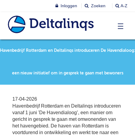
Inloggen
Zoeken
A-Z
T
Nieuws & agenda
Havenbedrijf Rotterdam en Deltalinqs introduceren De Havendialoog:
Ni
&
ag
Lobbystandpunten
Ni
een nieuw initiatief om in gesprek te gaan met bewoners
Ag
T
Pu
Leren & Inspireren
Le
17-04-2026
&
Havenbedrijf Rotterdam en Deltalinqs introduceren
In
T
vanaf 1 juni 'De Havendialoog’, een manier om
Leden
Ne
Le
gericht in gesprek te gaan met omwonenden van
het havengebied. De haven van Rotterdam is
Le
T
voortdurend in ontwikkeling en werkt toe naar een