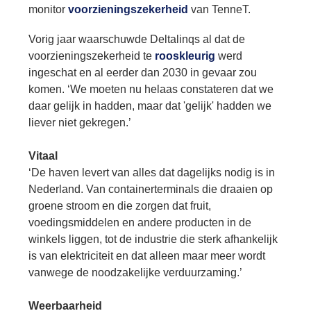
Bu
Thema's
monitor
voorzieningszekerheid
van TenneT.
le
Th
V
On
Vorig jaar waarschuwde Deltalinqs al dat de
T
V
In
Deltalinqs Climate Program
voorzieningszekerheid te
rooskleurig
werd
&
De
Li
ingeschat en al eerder dan 2030 in gevaar zou
Be
Cl
wo
Pr
komen. ‘We moeten nu helaas constateren dat we
T
Mi
Over Deltalinqs
&
Ve
daar gelijk in hadden, maar dat 'gelijk' hadden we
Ov
Du
liever niet gekregen.’
En
De
On
20
Ov
&
N
on
Vitaal
Ar
En
‘De haven levert van alles dat dagelijks nodig is in
Ab
Pr
Ta
us
&
Nederland. Van containerterminals die draaien op
Ar
Me
groene stroom en die zorgen dat fruit,
We
voedingsmiddelen en andere producten in de
Be
&
winkels liggen, tot de industrie die sterk afhankelijk
Cr
Va
is van elektriciteit en dat alleen maar meer wordt
Ov
vanwege de noodzakelijke verduurzaming.’
De
Tr
&
Weerbaarheid