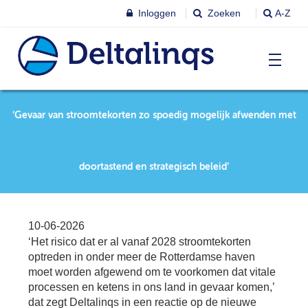
Inloggen
Zoeken
A-Z
T
Nieuws & agenda
‘Gevaar van stroomtekorten zo spoedig mogelijk afwenden met
Ni
&
ag
Lobbystandpunten
Ni
doortastend en strategisch beleid’
Ag
T
Pu
Leren & Inspireren
Le
10-06-2026
&
‘Het risico dat er al vanaf 2028 stroomtekorten
In
T
optreden in onder meer de Rotterdamse haven
Leden
Ne
Le
moet worden afgewend om te voorkomen dat vitale
processen en ketens in ons land in gevaar komen,’
Le
T
dat zegt Deltalinqs in een reactie op de nieuwe