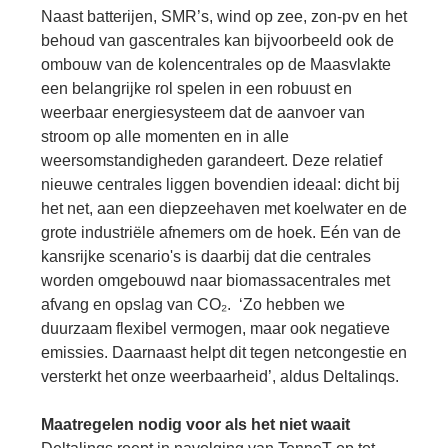
Se
Naast batterijen, SMR’s, wind op zee, zon-pv en het
Pa
behoud van gascentrales kan bijvoorbeeld ook de
Co
ombouw van de kolencentrales op de Maasvlakte
een belangrijke rol spelen in een robuust en
Pe
en
weerbaar energiesysteem dat de aanvoer van
me
stroom op alle momenten en in alle
weersomstandigheden garandeert. Deze relatief
nieuwe centrales liggen bovendien ideaal: dicht bij
het net, aan een diepzeehaven met koelwater en de
grote industriële afnemers om de hoek. Eén van de
kansrijke scenario's is daarbij dat die centrales
worden omgebouwd naar biomassacentrales met
afvang en opslag van CO₂. ‘Zo hebben we
duurzaam flexibel vermogen, maar ook negatieve
emissies. Daarnaast helpt dit tegen netcongestie en
versterkt het onze weerbaarheid’, aldus Deltalinqs.
Maatregelen nodig voor als het niet waait