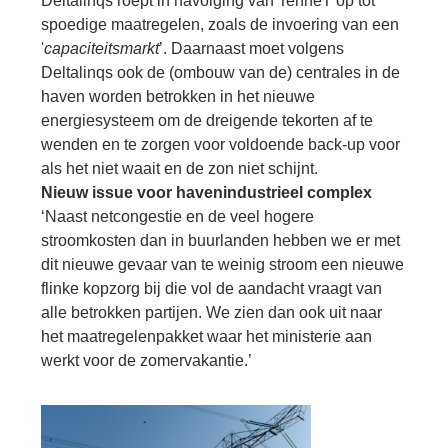
Deltalinqs roept in navolging van TenneT op tot
spoedige maatregelen, zoals de invoering van een
'
capaciteitsmarkt
’. Daarnaast moet volgens
Deltalinqs ook de (ombouw van de) centrales in de
haven worden betrokken in het nieuwe
energiesysteem om de dreigende tekorten af te
wenden en te zorgen voor voldoende back-up voor
als het niet waait en de zon niet schijnt.
Nieuw issue voor havenindustrieel complex
‘Naast netcongestie en de veel hogere
stroomkosten dan in buurlanden hebben we er met
dit nieuwe gevaar van te weinig stroom een nieuwe
flinke kopzorg bij die vol de aandacht vraagt van
alle betrokken partijen. We zien dan ook uit naar
het maatregelenpakket waar het ministerie aan
werkt voor de zomervakantie.’