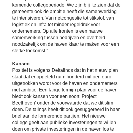
Se
komende collegeperiode. We zijn blij te zien dat de
Pa
gemeente ook de ambitie heeft die samenwerking
te intensiveren. Van netcongestie tot stikstof, van
Co
logistiek en infra tot minder regeldruk voor
Pe
ondernemers. Op alle fronten is een nauwe
en
me
samenwerking tussen bedrijven en overheid
noodzakelijk om de haven klaar te maken voor een
sterke toekomst.”
Kansen
Positief is volgens Deltalinqs dat in het nieuw plan
staat dat er opgeteld ruim honderd miljoen euro
uitgetrokken wordt voor de haven en ondernemers
met ambitie. Een lange termijn plan voor de haven
biedt ook kansen voor een soort ‘Project
Beethoven’ onder de voorwaarde dat we dit slim
doen. Deltalinqs heeft dit ook gesuggereerd in haar
brief aan de formerende partijen. Het nieuwe
college geeft aan publieke investeringen te willen
doen om private investeringen in de haven los te