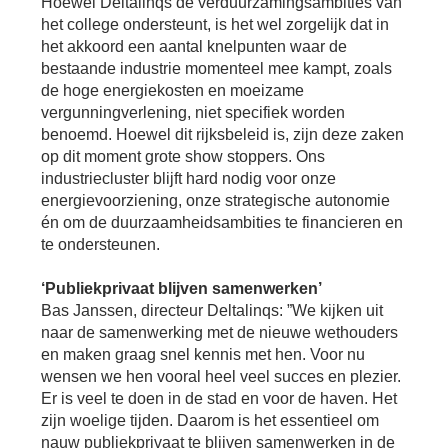
Hoewel Deltalinqs de verduurzamingsambities van
Bu
Thema's
le
Th
het college ondersteunt, is het wel zorgelijk dat in
het akkoord een aantal knelpunten waar de
V
On
T
bestaande industrie momenteel mee kampt, zoals
V
In
Deltalinqs Climate Program
de hoge energiekosten en moeizame
&
De
Li
Be
Cl
vergunningverlening, niet specifiek worden
wo
Pr
T
benoemd. Hoewel dit rijksbeleid is, zijn deze zaken
Mi
Over Deltalinqs
&
Ve
op dit moment grote show stoppers. Ons
Ov
Du
industriecluster blijft hard nodig voor onze
En
De
On
20
energievoorziening, onze strategische autonomie
Ov
&
én om de duurzaamheidsambities te financieren en
N
on
Ar
En
te ondersteunen.
Ab
Pr
Ta
us
&
Ar
‘Publiekprivaat blijven samenwerken’
Me
Bas Janssen, directeur Deltalinqs: ”We kijken uit
We
Be
&
naar de samenwerking met de nieuwe wethouders
Cr
Va
en maken graag snel kennis met hen. Voor nu
wensen we hen vooral heel veel succes en plezier.
Ov
Er is veel te doen in de stad en voor de haven. Het
De
zijn woelige tijden. Daarom is het essentieel om
Tr
&
nauw publiekprivaat te blijven samenwerken in de