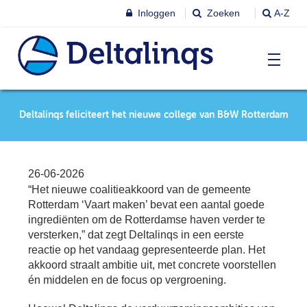
Inloggen
Zoeken
A-Z
T
Nieuws & agenda
Deltalinqs feliciteert het nieuwe college van B&W Rotterdam
Ni
&
ag
Lobbystandpunten
Ni
26-06-2026
Ag
“Het nieuwe coalitieakkoord van de gemeente
T
Pu
Rotterdam ‘Vaart maken’ bevat een aantal goede
Leren & Inspireren
ingrediënten om de Rotterdamse haven verder te
Le
&
versterken,” dat zegt Deltalinqs in een eerste
In
T
reactie op het vandaag gepresenteerde plan. Het
Leden
Ne
akkoord straalt ambitie uit, met concrete voorstellen
Le
én middelen en de focus op vergroening.
Le
T