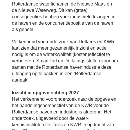
Bu
Thema's
Rotterdamse waterlichamen de Nieuwe Maas en
le
Th
de Nieuwe Waterweg. Dit kan (grote)
V
On
consequenties hebben voor industriële lozingen in
T
V
In
Deltalinqs Climate Program
de haven en de concurrentiepositie van de haven
&
De
als geheel.
Li
Be
Cl
wo
Pr
T
Mi
Verkennend vooronderzoek van Deltares en KWR
Over Deltalinqs
&
Ve
Ov
laat zien dat meer gezamenlijk inzicht en actie
Du
En
De
nodig is om de waterkwaliteit (kosten)effectief te
On
20
Ov
verbeteren. SmartPort en Deltalinqs stellen voor om
&
N
on
Ar
samen met de Rotterdamse havenindustrie deze
En
Ab
uitdaging op te pakken in een ‘Rotterdamse
Pr
Ta
us
&
aanpak’.
Ar
Me
We
Inzicht in opgave richting 2027
Be
&
Het verkennend vooronderzoek naar de opgave en
Cr
Va
het handelingsperspectief van de KWR voor de
Ov
Rotterdamse haven en industrie is afgerond. Het
De
onderzoek, uitgevoerd door de water-
Tr
kennisinstituten Deltares en KWR in opdracht van
&