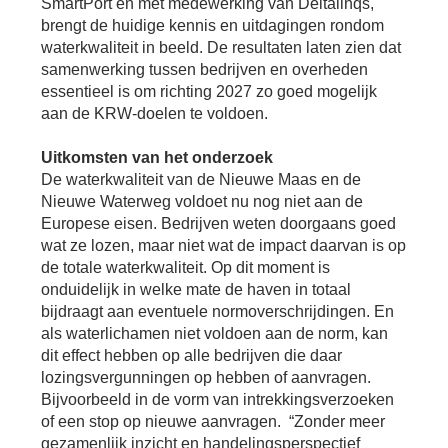
SmartPort en met medewerking van Deltalinqs,
Se
brengt de huidige kennis en uitdagingen rondom
Pa
waterkwaliteit in beeld. De resultaten laten zien dat
Co
samenwerking tussen bedrijven en overheden
Pe
essentieel is om richting 2027 zo goed mogelijk
en
aan de KRW-doelen te voldoen.
me
Uitkomsten van het onderzoek
De waterkwaliteit van de Nieuwe Maas en de
Nieuwe Waterweg voldoet nu nog niet aan de
Europese eisen. Bedrijven weten doorgaans goed
wat ze lozen, maar niet wat de impact daarvan is op
de totale waterkwaliteit. Op dit moment is
onduidelijk in welke mate de haven in totaal
bijdraagt aan eventuele normoverschrijdingen. En
als waterlichamen niet voldoen aan de norm, kan
dit effect hebben op alle bedrijven die daar
lozingsvergunningen op hebben of aanvragen.
Bijvoorbeeld in de vorm van intrekkingsverzoeken
of een stop op nieuwe aanvragen. “Zonder meer
gezamenlijk inzicht en handelingsperspectief