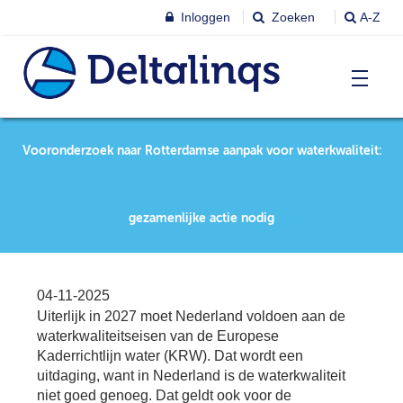
Inloggen
Zoeken
A-Z
T
Nieuws & agenda
Vooronderzoek naar Rotterdamse aanpak voor waterkwaliteit:
Ni
&
ag
Lobbystandpunten
Ni
gezamenlijke actie nodig
Ag
T
Pu
Leren & Inspireren
Le
04-11-2025
&
Uiterlijk in 2027 moet Nederland voldoen aan de
In
T
waterkwaliteitseisen van de Europese
Leden
Ne
Le
Kaderrichtlijn water (KRW). Dat wordt een
uitdaging, want in Nederland is de waterkwaliteit
Le
T
niet goed genoeg. Dat geldt ook voor de