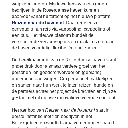
Bu
Thema's
weg verminderen. Medewerkers van een groep
le
Th
bedrijven in de Rotterdamse haven kunnen
V
On
daarvoor vanaf nu terecht op het nieuwe platform
T
V
In
Deltalinqs Climate Program
Reizen naar de haven.nl
. Daar regelen ze
&
De
eenvoudig hun reis via vanpooling, carpooling of
Li
Be
Cl
wo
Pr
een bus. Het nieuwe platform bundelt de
T
Mi
verschillende vervoersopties en maakt reizen naar
Over Deltalinqs
&
Ve
Ov
Du
de haven voordelig, flexibel én duurzamer.
En
De
On
20
Ov
De bereikbaarheid van de Rotterdamse haven staat
&
N
on
Ar
onder druk door alsmaar verdere groei van het
En
Ab
personen- en goederenvervoer en (gepland)
Pr
Ta
us
&
onderhoud aan wegen. Om personeel makkelijker
Ar
Me
en samen naar hun werk te laten reizen, bundelen
We
de partners achter het project de krachten en zijn ze
Be
&
gestart met dit nieuwe innovatieve vervoersconcept.
Cr
Va
Ov
Het aanbod van
Reizen naar de haven.nl
start in
De
eerste instantie met tien bedrijven in het
Tr
Botlekgebied en wordt daarna verder opgeschaald
&