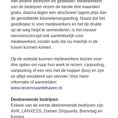
met andere bedrijven en gebieden. Medewerkers
Se
van de bedrijven reizen de eerste drie maanden
Pa
gratis, daarna tegen een structureel lagere prijs dan
Co
de gemiddelde kilometervergoeding. Naast dat het
Pe
goedkoper is voor medewerkers en het de drukte
en
op de weg helpt te verminderen, is het nieuwe
me
vervoersconcept ook aantrekkelijk voor
medewerkers zonder auto die nu moeilijk in de
haven kunnen komen.
Op de website kunnen medewerkers kiezen voor
drie opties om naar hun werk te reizen: carpooling,
vanpooling of een reis met de hopper (bus) en zijn
ze altijd verzekerd van vervoer. Voor meer
informatie of aanmelden:
www.reizennaardehaven.nl
.
Deelnemende bedrijven
Enkele van de eerste deelnemende bedrijven zijn
AVR, LANXESS, Damen Shipyards, Brenntag en
Kemira.