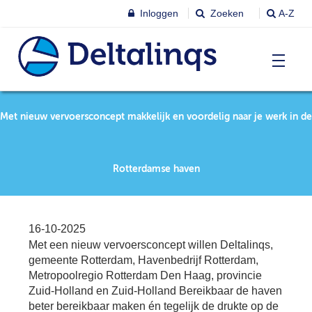
Inloggen
Zoeken
A-Z
T
Nieuws & agenda
Met nieuw vervoersconcept makkelijk en voordelig naar je werk in de
Ni
&
ag
Lobbystandpunten
Ni
Rotterdamse haven
Ag
T
Pu
Leren & Inspireren
Le
16-10-2025
&
Met een nieuw vervoersconcept willen Deltalinqs,
In
T
gemeente Rotterdam, Havenbedrijf Rotterdam,
Leden
Ne
Le
Metropoolregio Rotterdam Den Haag, provincie
Zuid-Holland en Zuid-Holland Bereikbaar de haven
Le
T
beter bereikbaar maken én tegelijk de drukte op de