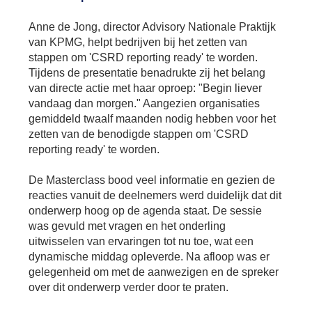
Se
Pa
Anne de Jong, director Advisory Nationale Praktijk
van KPMG, helpt bedrijven bij het zetten van
Co
stappen om 'CSRD reporting ready' te worden.
Pe
Tijdens de presentatie benadrukte zij het belang
en
me
van directe actie met haar oproep: "Begin liever
vandaag dan morgen." Aangezien organisaties
gemiddeld twaalf maanden nodig hebben voor het
zetten van de benodigde stappen om 'CSRD
reporting ready' te worden.
De Masterclass bood veel informatie en gezien de
reacties vanuit de deelnemers werd duidelijk dat dit
onderwerp hoog op de agenda staat. De sessie
was gevuld met vragen en het onderling
uitwisselen van ervaringen tot nu toe, wat een
dynamische middag opleverde. Na afloop was er
gelegenheid om met de aanwezigen en de spreker
over dit onderwerp verder door te praten.