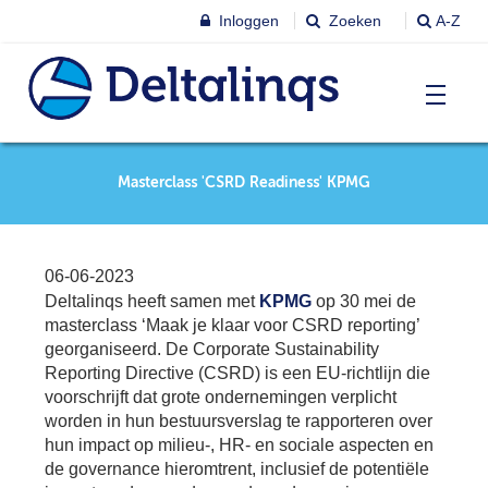
Inloggen
Zoeken
A-Z
T
Nieuws & agenda
Masterclass 'CSRD Readiness' KPMG
Ni
&
ag
Lobbystandpunten
Ni
06-06-2023
Ag
Deltalinqs heeft samen met
KPMG
op 30 mei de
T
Pu
masterclass ‘Maak je klaar voor CSRD reporting’
Leren & Inspireren
georganiseerd. De Corporate Sustainability
Le
&
Reporting Directive (CSRD) is een EU-richtlijn die
In
T
voorschrijft dat grote ondernemingen verplicht
Leden
Ne
worden in hun bestuursverslag te rapporteren over
Le
hun impact op milieu-, HR- en sociale aspecten en
Le
de governance hieromtrent, inclusief de potentiële
T