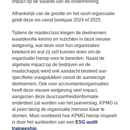
Bu
impact op de waarde van de onderneming.
Thema's
le
Th
Afhankelijk van de grootte en het soort organisatie
V
On
T
geldt deze eis vanaf boekjaar 2024 of 2025.
V
In
Deltalinqs Climate Program
&
De
Li
Be
Cl
Tijdens de masterclass kregen de deelnemers
wo
Pr
T
waardevolle kennis en inzichten in deze nieuwe
Mi
Over Deltalinqs
&
Ve
wetgeving, wat deze voor hun organisaties
Ov
Du
betekent en wat zij zelf kunnen doen om de
En
De
On
20
organisatie hierop voor te bereiden. Naast de
Ov
&
algehele impact op de bedrijven en de
N
on
Ar
En
maatschappij werd ook aandacht besteed aan
Ab
Pr
Ta
specifieke vraagstukken vanuit de aanwezige
us
&
Ar
deelnemers. Ook voor accountantsorganisaties
Me
heeft deze nieuwe wetgeving veel impact,
We
Be
&
aangezien deze duurzaamheidsinformatie
Cr
Va
onderdeel zal worden van het jaarverslag. KPMG is
al jaren bezig de organisatie hiervoor klaar te
Ov
stomen. Mooi voorbeeld hoe KPMG hierop inspeelt
De
is door het aanbieden van een
ESG audit
Tr
&
traineeship
.