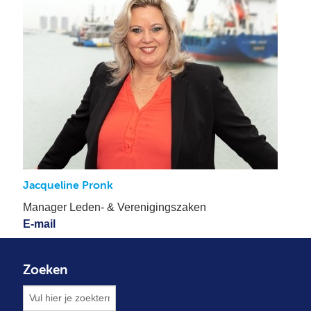
Se
Pa
Co
Pe
en
me
Jacqueline Pronk
Manager Leden- & Verenigingszaken
E-mail
Zoeken