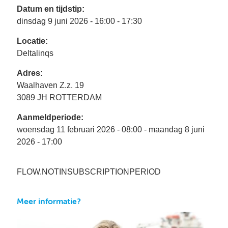
Bu
Thema's
Datum en tijdstip:
le
Th
dinsdag 9 juni 2026 - 16:00 - 17:30
V
On
T
V
In
Deltalinqs Climate Program
Locatie:
&
De
Li
Deltalinqs
Be
Cl
wo
Pr
T
Mi
Adres:
Over Deltalinqs
&
Ve
Ov
Du
Waalhaven Z.z. 19
En
De
3089 JH ROTTERDAM
On
20
Ov
&
N
on
Ar
Aanmeldperiode:
En
Ab
Pr
Ta
woensdag 11 februari 2026 - 08:00 - maandag 8 juni
us
&
2026 - 17:00
Ar
Me
We
Be
&
FLOW.NOTINSUBSCRIPTIONPERIOD
Cr
Va
Ov
Meer informatie?
De
Tr
&