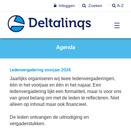
Inloggen
Zoeken
A-Z
T
Agenda
Nieuws & agenda
Ni
&
ag
Lobbystandpunten
Ni
Ledenvergadering voorjaar 2026
Ag
Jaarlijks organiseren wij twee ledenvergaderingen,
T
één in het voorjaar en één in het najaar. Een
Pu
Leren & Inspireren
ledenvergadering lijkt een formaliteit, maar is voor ons
Le
van groot belang om met de leden te reflecteren. Niet
&
In
alleen op inhoud maar ook financieel.
T
Leden
Ne
Le
De leden ontvangen de uitnodiging en
Le
vergaderstukken.
T