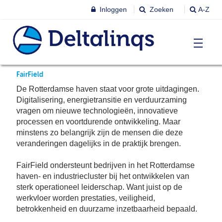
Inloggen
Zoeken
A-Z
T
FairField
Nieuws & agenda
Ni
De Rotterdamse haven staat voor grote uitdagingen.
&
Digitalisering, energietransitie en verduurzaming
ag
vragen om nieuwe technologieën, innovatieve
Lobbystandpunten
Ni
processen en voortdurende ontwikkeling. Maar
Ag
minstens zo belangrijk zijn de mensen die deze
veranderingen dagelijks in de praktijk brengen.
T
Pu
Leren & Inspireren
Le
FairField ondersteunt bedrijven in het Rotterdamse
&
In
haven- en industriecluster bij het ontwikkelen van
T
sterk operationeel leiderschap. Want juist op de
Leden
Ne
Le
werkvloer worden prestaties, veiligheid,
betrokkenheid en duurzame inzetbaarheid bepaald.
Le
T