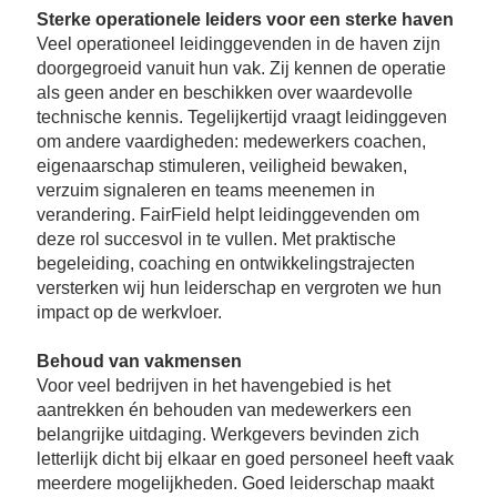
Bu
Thema's
Sterke operationele leiders voor een sterke haven
le
Th
Veel operationeel leidinggevenden in de haven zijn
V
On
T
doorgegroeid vanuit hun vak. Zij kennen de operatie
V
In
Deltalinqs Climate Program
als geen ander en beschikken over waardevolle
&
De
Li
technische kennis. Tegelijkertijd vraagt leidinggeven
Be
Cl
wo
Pr
om andere vaardigheden: medewerkers coachen,
T
Mi
eigenaarschap stimuleren, veiligheid bewaken,
Over Deltalinqs
&
Ve
Ov
Du
verzuim signaleren en teams meenemen in
En
De
verandering. FairField helpt leidinggevenden om
On
20
Ov
&
deze rol succesvol in te vullen. Met praktische
N
on
Ar
begeleiding, coaching en ontwikkelingstrajecten
En
Ab
Pr
Ta
versterken wij hun leiderschap en vergroten we hun
us
&
impact op de werkvloer.
Ar
Me
We
Be
Behoud van vakmensen
&
Cr
Voor veel bedrijven in het havengebied is het
Va
aantrekken én behouden van medewerkers een
Ov
belangrijke uitdaging. Werkgevers bevinden zich
De
letterlijk dicht bij elkaar en goed personeel heeft vaak
Tr
meerdere mogelijkheden. Goed leiderschap maakt
&