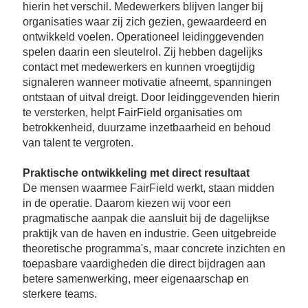
Se
hierin het verschil. Medewerkers blijven langer bij
organisaties waar zij zich gezien, gewaardeerd en
Pa
ontwikkeld voelen. Operationeel leidinggevenden
Co
spelen daarin een sleutelrol. Zij hebben dagelijks
Pe
contact met medewerkers en kunnen vroegtijdig
en
signaleren wanneer motivatie afneemt, spanningen
me
ontstaan of uitval dreigt. Door leidinggevenden hierin
te versterken, helpt FairField organisaties om
betrokkenheid, duurzame inzetbaarheid en behoud
van talent te vergroten.
Praktische ontwikkeling met direct resultaat
De mensen waarmee FairField werkt, staan midden
in de operatie. Daarom kiezen wij voor een
pragmatische aanpak die aansluit bij de dagelijkse
praktijk van de haven en industrie. Geen uitgebreide
theoretische programma's, maar concrete inzichten en
toepasbare vaardigheden die direct bijdragen aan
betere samenwerking, meer eigenaarschap en
sterkere teams.