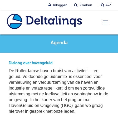
Inloggen
Zoeken
A-Z
T
Agenda
Nieuws & agenda
Ni
&
ag
Lobbystandpunten
Ni
Dialoog over havengeluid
Ag
De Rotterdamse haven bruist van activiteit — en
T
geluid. Voldoende geluidruimte is essentieel voor
Pu
Leren & Inspireren
vernieuwing en verduurzaming van de haven en
Le
industrie en vraagt tegelijkertijd om een zorgvuldige
&
In
afstemming met de leefkwaliteit en woningbouw in de
T
omgeving. In het kader van het programma
Leden
Ne
Le
HavenGeluid en Omgeving (HGO) gaan we graag
Le
hierover in gesprek met onze leden.
T