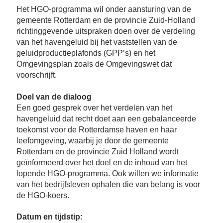
Bu
Thema's
le
Th
Het HGO-programma wil onder aansturing van de
gemeente Rotterdam en de provincie Zuid-Holland
V
On
T
richtinggevende uitspraken doen over de verdeling
V
In
Deltalinqs Climate Program
van het havengeluid bij het vaststellen van de
&
De
Li
Be
Cl
geluidproductieplafonds (GPP’s) en het
wo
Pr
Omgevingsplan zoals de Omgevingswet dat
T
Mi
Over Deltalinqs
&
Ve
voorschrijft.
Ov
Du
En
De
On
20
Doel van de dialoog
Ov
&
Een goed gesprek over het verdelen van het
N
on
Ar
En
havengeluid dat recht doet aan een gebalanceerde
Ab
Pr
Ta
toekomst voor de Rotterdamse haven en haar
us
&
leefomgeving, waarbij je door de gemeente
Ar
Me
Rotterdam en de provincie Zuid Holland wordt
We
Be
geïnformeerd over het doel en de inhoud van het
&
Cr
lopende HGO-programma. Ook willen we informatie
Va
van het bedrijfsleven ophalen die van belang is voor
Ov
de HGO-koers.
De
Tr
Datum en tijdstip:
&