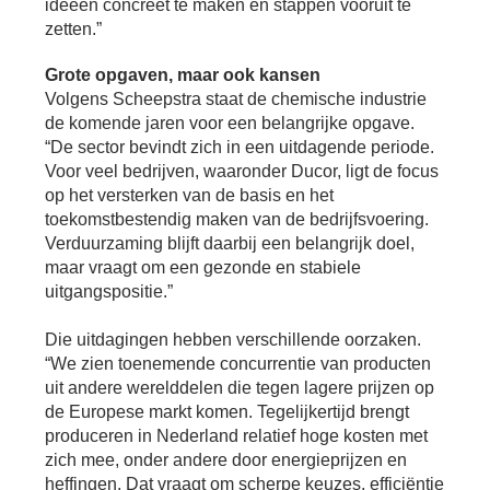
Bu
ideeën concreet te maken en stappen vooruit te
Thema's
le
Th
zetten.”
V
On
T
Grote opgaven, maar ook kansen
V
In
Deltalinqs Climate Program
Volgens Scheepstra staat de chemische industrie
&
De
Li
Be
Cl
de komende jaren voor een belangrijke opgave.
wo
Pr
T
“De sector bevindt zich in een uitdagende periode.
Mi
Over Deltalinqs
&
Ve
Voor veel bedrijven, waaronder Ducor, ligt de focus
Ov
Du
op het versterken van de basis en het
En
De
On
20
toekomstbestendig maken van de bedrijfsvoering.
Ov
&
Verduurzaming blijft daarbij een belangrijk doel,
N
on
Ar
En
maar vraagt om een gezonde en stabiele
Ab
Pr
Ta
uitgangspositie.”
us
&
Ar
Me
Die uitdagingen hebben verschillende oorzaken.
We
Be
&
“We zien toenemende concurrentie van producten
Cr
Va
uit andere werelddelen die tegen lagere prijzen op
de Europese markt komen. Tegelijkertijd brengt
Ov
produceren in Nederland relatief hoge kosten met
De
zich mee, onder andere door energieprijzen en
Tr
&
heffingen. Dat vraagt om scherpe keuzes, efficiëntie