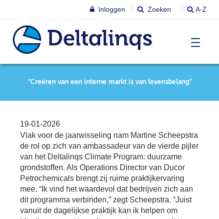
Inloggen
Zoeken
A-Z
T
Nieuws & agenda
“Creëren van een interne markt is van levensbelang”
Ni
&
ag
Lobbystandpunten
Ni
19-01-2026
Ag
Vlak voor de jaarwisseling nam Martine Scheepstra
T
Pu
de rol op zich van ambassadeur van de vierde pijler
Leren & Inspireren
van het Deltalinqs Climate Program: duurzame
Le
&
grondstoffen. Als Operations Director van Ducor
In
T
Petrochemicals brengt zij ruime praktijkervaring
Leden
Ne
mee. “Ik vind het waardevol dat bedrijven zich aan
Le
dit programma verbinden,” zegt Scheepstra. “Juist
Le
vanuit de dagelijkse praktijk kan ik helpen om
T