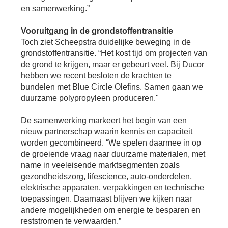
Se
en samenwerking.”
Pa
Vooruitgang in de grondstoffentransitie
Co
Toch ziet Scheepstra duidelijke beweging in de
Pe
grondstoffentransitie. “Het kost tijd om projecten van
en
me
de grond te krijgen, maar er gebeurt veel. Bij Ducor
hebben we recent besloten de krachten te
bundelen met Blue Circle Olefins. Samen gaan we
duurzame polypropyleen produceren."
De samenwerking markeert het begin van een
nieuw partnerschap waarin kennis en capaciteit
worden gecombineerd. “We spelen daarmee in op
de groeiende vraag naar duurzame materialen, met
name in veeleisende marktsegmenten zoals
gezondheidszorg, lifescience, auto-onderdelen,
elektrische apparaten, verpakkingen en technische
toepassingen. Daarnaast blijven we kijken naar
andere mogelijkheden om energie te besparen en
reststromen te verwaarden.”