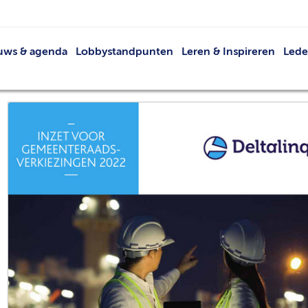
uws & agenda
Lobbystandpunten
Leren & Inspireren
Led
Nieuws
Netwerkevents
Led
Agenda
Buit
Publicaties
V
VRT
Lid 