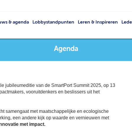
uws & agenda
Lobbystandpunten
Leren & Inspireren
Led
Nieuws
Netwerkevents
Led
Agenda
Buit
Agenda
Publicaties
V
VRT
Lid 
ale jubileumeditie van de SmartPort Summit 2025, op 13
ctmakers, vooruitdenkers en beslissers uit het
cht samengaat met maatschappelijke en ecologische
rking, een andere kijk op waarde en vernieuwen met
innovatie met impact.